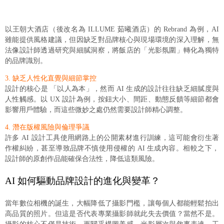
以王朝大酒店（後改名為 ILLUME 茹曦酒店）的 Rebrand 為例，AI
雖能提供風格建議，但因缺乏對品牌核心與現場環境的深入理解，無
法像設計師透過研究與細膩洞察，將飯店的「光影氛圍」轉化為獨特
的品牌識別。
3. 缺乏人性化直覺與細節掌控
設計的核心是 「以人為本」，然而 AI 生成的設計往往缺乏細膩度與
人性觸感。以 UX 設計為例，按鈕大小、間距、動態反饋等細節都會
影響用戶體驗，而這些微妙之處仍然需要設計師精心調整。
4. 潛在版權風險與倫理爭議
許多 AI 設計工具使用網路上的公開素材進行訓練，這可能會衍生著
作權糾紛，甚至導致品牌不慎使用侵權的 AI 生成內容。相較之下，
設計師的原創作品能確保合法性，降低這類風險。
AI 如何驅動品牌設計的進化與變革？
當年數位相機的誕生，大幅降低了攝影門檻，讓每個人都能輕鬆拍出
高品質的照片。但這是否代表專業攝影師就此失去價值？當然不是。