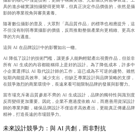
攝影的核心不僅是技術，更關乎構圖美感、光影層次與敘事表達。工
具的進步確實讓拍攝變得更簡單，但真正決定作品價值的，依然是攝
影師的專業視角與審美素養。
隨著數位攝影的普及，大眾對「高品質作品」的標準也相應提升，這
不但沒有削弱專業攝影的價值，反而推動整個產業向更精緻、更高水
準的方向邁進。
這與 AI 在品牌設計中的影響如出一轍。
AI 降低了設計的技術門檻，讓更多人能夠輕鬆產出視覺作品，但並非
所有 AI 生成的內容都能稱得上是好的設計。為了降低成本，許多中
小企業選擇以 AI 取代設計師的工作，這已成為不可逆的趨勢。雖然
短期內能提高效率、減少支出，但缺乏專業設計與品牌策略的支撐，
在競爭激烈的商業環境中，長遠來看可能限制品牌的發展與影響力。
當市場充斥著品質參差不齊的 AI 生成設計，品牌的獨特性與識別度
反而變得更加重要。因此，企業不應過度依賴 AI，而應善用資深設計
師的專業判斷，確保品牌設計不僅追求高效產出，更能真正傳遞品牌
精神，打造長遠的市場競爭力。
未來設計競爭力：與 AI 共創，而非對抗