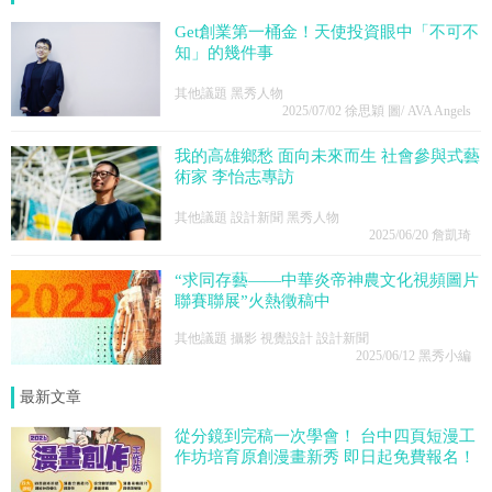
Get創業第一桶金！天使投資眼中「不可不
知」的幾件事
其他議題 黑秀人物
2025/07/02
徐思穎 圖/ AVA Angels
我的高雄鄉愁 面向未來而生 社會參與式藝
術家 李怡志專訪
其他議題 設計新聞 黑秀人物
2025/06/20
詹凱琦
“求同存藝——中華炎帝神農文化視頻圖片
聯賽聯展”火熱徵稿中
其他議題 攝影 視覺設計 設計新聞
2025/06/12
黑秀小編
最新文章
從分鏡到完稿一次學會！ 台中四頁短漫工
作坊培育原創漫畫新秀 即日起免費報名！