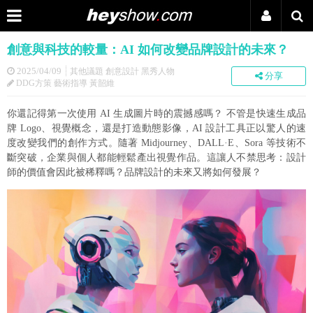
創意與科技的較量：AI 如何改變品牌設計的未來？
2025/04/09
其他議題 創意設計 黑秀人物
分享
DDG方策 藝術指導 黃韶維
你還記得第一次使用 AI 生成圖片時的震撼感嗎？ 不管是快速生成品
牌 Logo、視覺概念，還是打造動態影像，AI 設計工具正以驚人的速
度改變我們的創作方式。隨著 Midjourney、DALL·E、Sora 等技術不
斷突破，企業與個人都能輕鬆產出視覺作品。這讓人不禁思考：設計
師的價值會因此被稀釋嗎？品牌設計的未來又將如何發展？