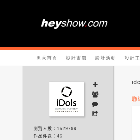
黑秀網 He
黑秀首頁
設計畫廊
設計活動
設計
i
聯
瀏覽人數：1529799
作品件數：46