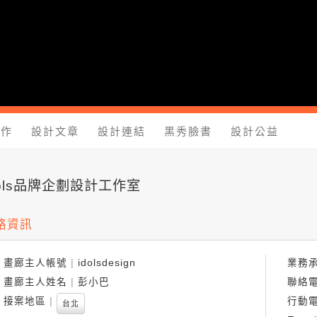
yShow.com - 台灣設計師入口網站，設計人與設計創意作品大本
工作
設計文章
設計連結
黑秀臉書
設計公益
dols品牌企劃設計工作室
絡資訊
畫廊主人帳號
idolsdesign
業務
畫廊主人姓名
彭小巴
聯絡
接案地區
行動
台北