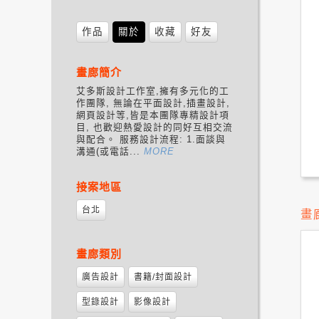
作品
關於
收藏
好友
畫廊簡介
艾多斯設計工作室,擁有多元化的工
作團隊, 無論在平面設計,插畫設計,
網頁設計等,皆是本團隊專精設計項
目, 也歡迎熱愛設計的同好互相交流
與配合。 服務設計流程: 1.面談與
溝通(或電話...
MORE
接案地區
台北
畫
畫廊類別
廣告設計
書籍/封面設計
型錄設計
影像設計