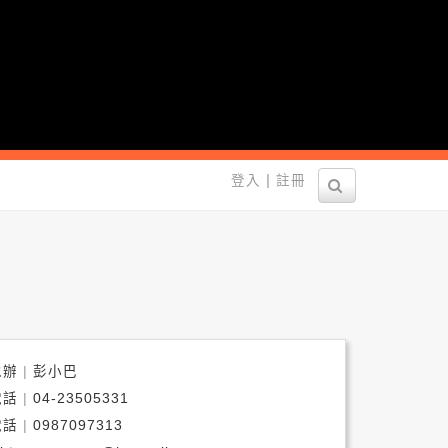
營！
|
登入
註冊
承辦
彭小巴
電話
04-23505331
電話
0987097313