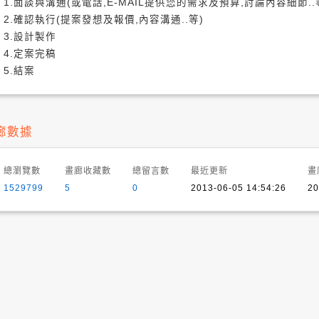
1.面談與溝通(或電話,E-MAIL提供您的需求及預算,討論內容細節..
2.確認執行(提案發想及報價,內容溝通..等)
3.設計製作
4.定案完稿
5.結案
廊數據
總瀏覽數
畫廊收藏數
總留言數
最近更新
畫
1529799
5
0
2013-06-05 14:54:26
20