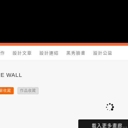
yShow.com - 台灣設計師入口網站，設計人與設計創意作品大本
工作
設計文章
設計連結
黑秀臉書
設計公益
E WALL
廊收藏
作品收藏
載入更多畫廊...