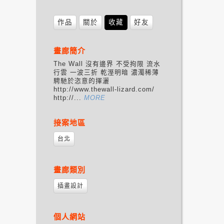
作品
關於
收藏
好友
畫廊簡介
The Wall 沒有邊界 不受拘限 流水
行雲 一波三折 乾溼明暗 濃濁稀薄
騁馳於恣意的揮灑
http://www.thewall-lizard.com/
http://...
MORE
接案地區
台北
畫廊類別
插畫設計
個人網站