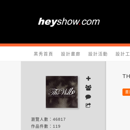
黑秀網 He
黑秀首頁
設計畫廊
設計活動
設計
TH
畫
瀏覽人數：46817
作品件數：119