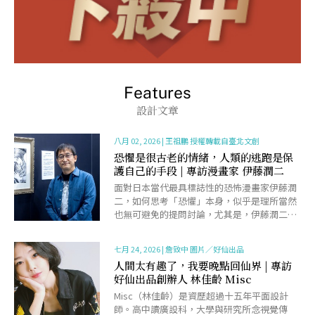
Features
設計文章
八月 02, 2026
|
王祖鵬 授權轉載自臺北文創
恐懼是很古老的情緒，人類的逃跑是保
護自己的手段 | 專訪漫畫家 伊藤潤二
面對日本當代最具標誌性的恐怖漫畫家伊藤潤
二，如何思考「恐懼」本身，似乎是理所當然
也無可避免的提問討論，尤其是，伊藤潤二從
80年代末期正式出道，至今40年左右的時間，
在如此悠久且跨越......
七月 24, 2026
|
詹致中 圖片／好仙出品
人間太有趣了，我要晚點回仙界 | 專訪
好仙出品創辦人 林佳齡 Misc
Misc（林佳齡）是資歷超過十五年平面設計
師。高中讀廣設科，大學與研究所念視覺傳