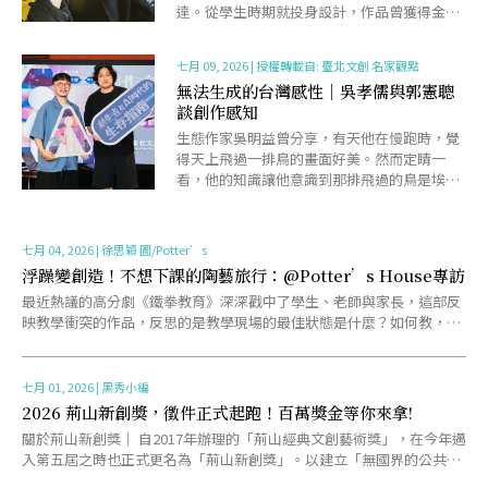
達。從學生時期就投身設計，作品曾獲得金鐘
獎最佳美術設計、日本GOOD DESIGN與金點
設計獎肯定。......
七月 09, 2026
|
授權轉載自: 臺北文創 名家觀點
無法生成的台灣感性｜吳孝儒與郭憲聰
談創作感知
生態作家吳明益曾分享，有天他在慢跑時，覺
得天上飛過一排鳥的畫面好美。然而定睛一
看，他的知識讓他意識到那排飛過的鳥是埃及
聖䴉，是外來種，是會排擠其他台灣鳥類的物
種，於是它們的「美」忽......
七月 04, 2026
|
徐思穎 圖/Potter’s
浮躁變創造！不想下課的陶藝旅行：@Potter’s House專訪
最近熱議的高分劇《鐵拳教育》深深戳中了學生、老師與家長，這部反
映教學衝突的作品，反思的是教學現場的最佳狀態是什麼？如何教，學
生才能快樂？遠在曼谷的一間小木屋，一間小陶藝教室，一位老......
七月 01, 2026
|
黑秀小編
2026 荊山新創獎，徵件正式起跑！百萬獎金等你來拿!
關於荊山新創獎｜ 自2017年辦理的「荊山經典文創藝術獎」，在今年邁
入第五屆之時也正式更名為「荊山新創獎」。以建立「無國界的公共藝
術平台」的願景出發，提攜新生代創作者，創造自由且更......