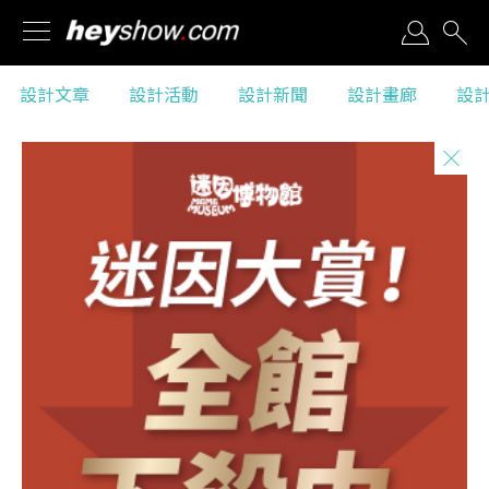
黑秀粉絲團
設計文章
設計活動
設計新聞
設計畫廊
設
Facebook
設計文章
設計新聞
Features
News
設計活動
設計畫廊
Events
Gallery
設計商店
設計工作
Shop
Jobs
黑秀介紹
隱私權政策
Introdution
Right of Privacy
畢業展贊助
Q＆A
Sponsor