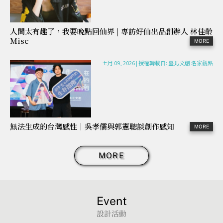
人間太有趣了，我要晚點回仙界 | 專訪好仙出品創辦人 林佳齡
Misc
七月 09, 2026
|
授權轉載自: 臺北文創 名家觀點
無法生成的台灣感性｜吳孝儒與郭憲聰談創作感知
MORE
Event
設計活動