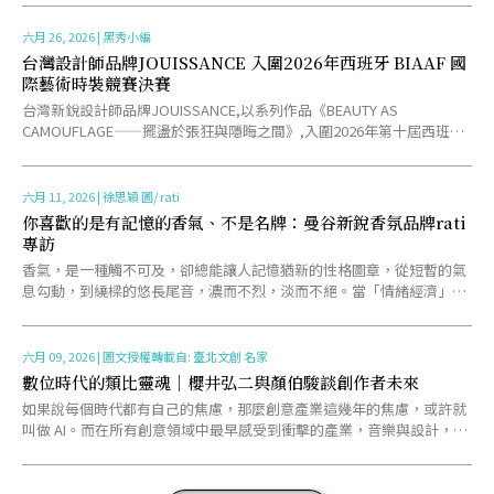
六月 26, 2026
|
黑秀小編
台灣設計師品牌JOUISSANCE 入圍2026年西班牙 BIAAF 國
際藝術時裝競賽決賽
台灣新銳設計師品牌JOUISSANCE,以系列作品《BEAUTY AS
CAMOUFLAGE——擺盪於張狂與隱晦之間》,入圍2026年第十屆西班牙
畢爾包國際藝術時裝競賽(BI-AA......
六月 11, 2026
|
徐思穎 圖/ rati
你喜歡的是有記憶的香氣、不是名牌：曼谷新銳香氛品牌rati
專訪
香氣，是一種觸不可及，卻總能讓人記憶猶新的性格圖章，從短暫的氣
息勾動，到繞樑的悠長尾音，濃而不烈，淡而不絕。當「情緒經濟」以
勢不可擋的速度擴張，以香氛展開的身份敘事，已不再貪戀大品......
六月 09, 2026
|
圖文授權轉載自: 臺北文創 名家
數位時代的類比靈魂｜櫻井弘二與顏伯駿談創作者未來
如果說每個時代都有自己的焦慮，那麼創意產業這幾年的焦慮，或許就
叫做 AI。而在所有創意領域中最早感受到衝擊的產業，音樂與設計，大
概都能名列前茅。當 AI 開始作曲、生成歌聲、繪製圖......