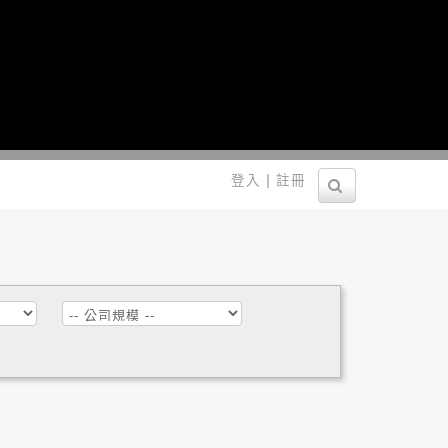
營！
|
登入
註冊