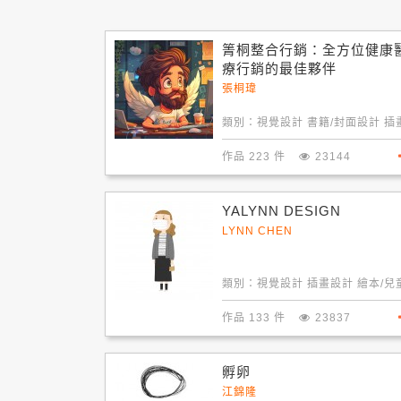
箐桐整合行銷：全方位健康
療行銷的最佳夥伴
張桐瑋
類別：
視覺設計 書籍/封面設計 插
計
作品 223 件
23144
YALYNN DESIGN
LYNN CHEN
類別：
視覺設計 插畫設計 繪本/兒
畫
作品 133 件
23837
孵卵
江錦隆