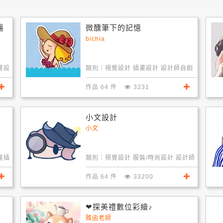
醫
微醺筆下的記憶
bichia
畫設
類別：
視覺設計 插畫設計 設計師自創
品牌
作品 64 件
3231
小文設計
小文
童插
類別：
視覺設計 服裝/時尚設計 設計師
自創品牌
作品 64 件
33200
❤探美禮數位彩繪♪
雅函老師