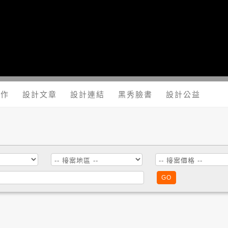
yShow.com - 台灣設計師入口網站，設計人與設計創意作品大本
工作
設計文章
設計連結
黑秀臉書
設計公益