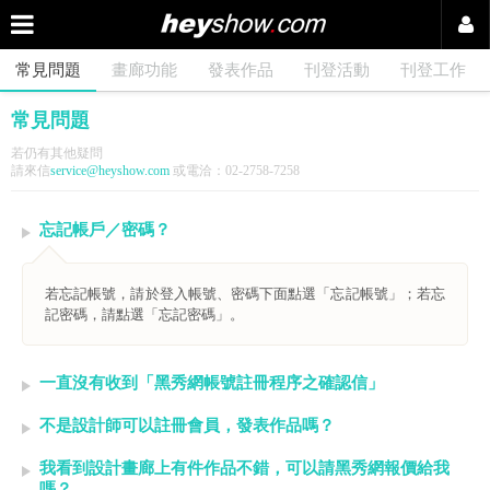
常見問題
畫廊功能
發表作品
刊登活動
刊登工作
常見問題
若仍有其他疑問
請來信
service@heyshow.com
或電洽：02-2758-7258
忘記帳戶／密碼？
若忘記帳號，請於登入帳號、密碼下面點選「忘記帳號」；若忘
記密碼，請點選「忘記密碼」。
一直沒有收到「黑秀網帳號註冊程序之確認信」
不是設計師可以註冊會員，發表作品嗎？
我看到設計畫廊上有件作品不錯，可以請黑秀網報價給我
嗎？