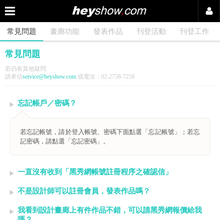
常見問題
畫廊功能
發表作品
刊登活動
刊登工作
常見問題
若仍有其他疑問
請來信
service@heyshow.com
或電洽：02-2758-7258
忘記帳戶／密碼？
若忘記帳號，請於登入帳號、密碼下面點選「忘記帳號」；若忘
記密碼，請點選「忘記密碼」。
一直沒有收到「黑秀網帳號註冊程序之確認信」
不是設計師可以註冊會員，發表作品嗎？
我看到設計畫廊上有件作品不錯，可以請黑秀網報價給我
嗎？