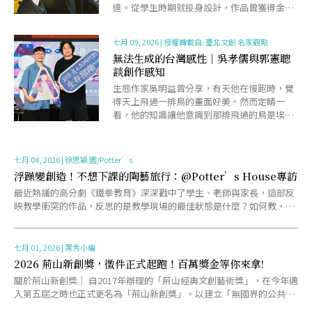
達。從學生時期就投身設計，作品曾獲得金鐘
獎最佳美術設計、日本GOOD DESIGN與金點
設計獎肯定。......
七月 09, 2026
|
授權轉載自: 臺北文創 名家觀點
無法生成的台灣感性｜吳孝儒與郭憲聰
談創作感知
生態作家吳明益曾分享，有天他在慢跑時，覺
得天上飛過一排鳥的畫面好美。然而定睛一
看，他的知識讓他意識到那排飛過的鳥是埃及
聖䴉，是外來種，是會排擠其他台灣鳥類的物
種，於是它們的「美」忽......
七月 04, 2026
|
徐思穎 圖/Potter’s
浮躁變創造！不想下課的陶藝旅行：@Potter’s House專訪
最近熱議的高分劇《鐵拳教育》深深戳中了學生、老師與家長，這部反
映教學衝突的作品，反思的是教學現場的最佳狀態是什麼？如何教，學
生才能快樂？遠在曼谷的一間小木屋，一間小陶藝教室，一位老......
七月 01, 2026
|
黑秀小編
2026 荊山新創獎，徵件正式起跑！百萬獎金等你來拿!
關於荊山新創獎｜ 自2017年辦理的「荊山經典文創藝術獎」，在今年邁
入第五屆之時也正式更名為「荊山新創獎」。以建立「無國界的公共藝
術平台」的願景出發，提攜新生代創作者，創造自由且更......