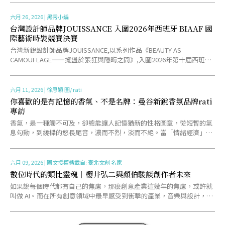
六月 26, 2026
|
黑秀小編
台灣設計師品牌JOUISSANCE 入圍2026年西班牙 BIAAF 國
際藝術時裝競賽決賽
台灣新銳設計師品牌JOUISSANCE,以系列作品《BEAUTY AS
CAMOUFLAGE——擺盪於張狂與隱晦之間》,入圍2026年第十屆西班牙
畢爾包國際藝術時裝競賽(BI-AA......
六月 11, 2026
|
徐思穎 圖/ rati
你喜歡的是有記憶的香氣、不是名牌：曼谷新銳香氛品牌rati
專訪
香氣，是一種觸不可及，卻總能讓人記憶猶新的性格圖章，從短暫的氣
息勾動，到繞樑的悠長尾音，濃而不烈，淡而不絕。當「情緒經濟」以
勢不可擋的速度擴張，以香氛展開的身份敘事，已不再貪戀大品......
六月 09, 2026
|
圖文授權轉載自: 臺北文創 名家
數位時代的類比靈魂｜櫻井弘二與顏伯駿談創作者未來
如果說每個時代都有自己的焦慮，那麼創意產業這幾年的焦慮，或許就
叫做 AI。而在所有創意領域中最早感受到衝擊的產業，音樂與設計，大
概都能名列前茅。當 AI 開始作曲、生成歌聲、繪製圖......