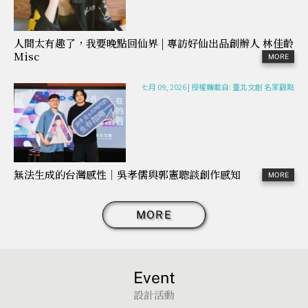
人間太有趣了，我要晚點回仙界 | 專訪好仙出品創辦人 林佳齡
Misc
七月 09, 2026
|
授權轉載自: 臺北文創 名家觀點
無法生成的台灣感性｜吳孝儒與郭憲聰談創作感知
MORE
Event
設計活動