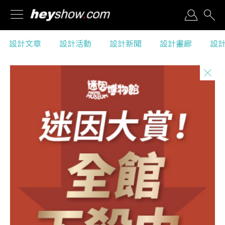
黑秀粉絲團
設計文章
設計活動
設計新聞
設計畫廊
設
Facebook
設計文章
設計新聞
Features
News
設計活動
設計畫廊
Events
Gallery
設計商店
設計工作
Shop
Jobs
黑秀介紹
隱私權政策
Introdution
Right of Privacy
畢業展贊助
Q＆A
Sponsor