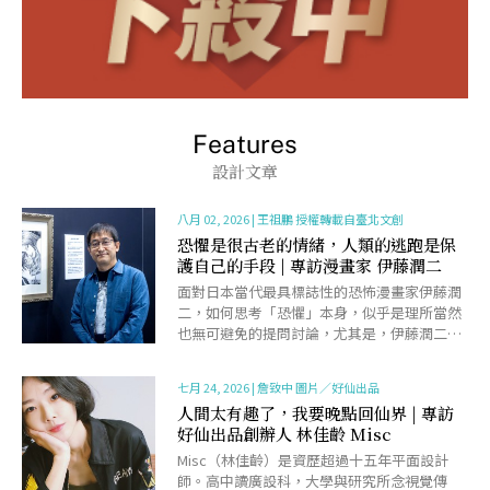
Features
設計文章
八月 02, 2026
|
王祖鵬 授權轉載自臺北文創
恐懼是很古老的情緒，人類的逃跑是保
護自己的手段 | 專訪漫畫家 伊藤潤二
面對日本當代最具標誌性的恐怖漫畫家伊藤潤
二，如何思考「恐懼」本身，似乎是理所當然
也無可避免的提問討論，尤其是，伊藤潤二從
80年代末期正式出道，至今40年左右的時間，
在如此悠久且跨越......
七月 24, 2026
|
詹致中 圖片／好仙出品
人間太有趣了，我要晚點回仙界 | 專訪
好仙出品創辦人 林佳齡 Misc
Misc（林佳齡）是資歷超過十五年平面設計
師。高中讀廣設科，大學與研究所念視覺傳