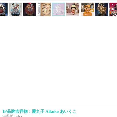
IP品牌吉祥物：愛九子 Aikuko あいくこ
浩理斯hoelex