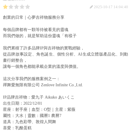
2025-10-17 14:04:40
創業的日常｜心夢吉祥物服務分享
每個品牌都有一顆等待被看見的靈魂
而我們做的，就是幫助這份靈魂「有樣子
我們累積了許多品牌IP與吉祥物的實戰經驗，
從品牌故事設定、角色誕生、個性分析、AI生成立體版產品化、到動
畫行銷整合，
讓每一個角色都能承載企業的溫度與價值。
這次分享我們的服務案例之一：
禪舞愛無限有限公司 Zenlove Infinite Co.,Ltd.
IP品牌吉祥物：愛九子 Aikuko あいくこ
出生日期：2022/12/01
星座：射手座｜血型：O型｜主星：紫薇
屬性：大水｜靈數：國曆1 農曆7
道具：九色彩帶、敦煌人間舞
喜愛：乳酪蛋糕