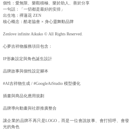
個性：愛無限、樂觀積極、樂於助人、善於分享
一句話：「一切都是最好的安排」
出生地：禪蓮花 ZEN
核心概念：酷老協會 × 身心靈舞動品牌
Zenlove infinite Aikuko © All Rights Reserved.
心夢吉祥物服務項目包含：
IP形象設定與角色誕生設計
品牌故事與個性設定腳本
#AI吉祥物生成 / #GoogleAiStudio 模型優化
插畫與商品化應用規劃
品牌導向動畫與社群推廣整合
讓企業的品牌不再只是LOGO，而是一位會說故事、會打招呼、會發
光的角色