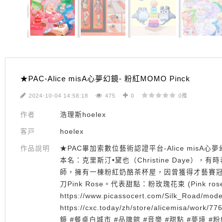
★PAC-Alice misA心夢幻鏡- 粉紅MOMO Pinck
2024-10-04 14:58:18
475
0
0推
作者
浩理斯hoelex
客戸
hoelex
作品說明
★PAC畢加索數位藝術認證平台-Alice misA心夢幻
本名：克里斯汀•黛也（Christine Day
師，擁有一棟粉紅奶酪茶杯屋，因曾獲得才藝賽
刀Pink Rose。代表甜點：粉玫瑰花束 (Pink rose
https://www.picassocert.com/Silk_Road/
https://cxc.today/zh/store/alicemis
鏡 #餐桌白城市 #品牌館 #音樂 #甜點 #夢境 #粉