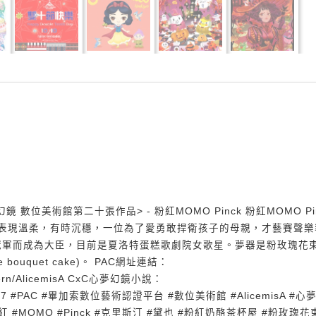
鏡 數位美術館第二十張作品> - 粉紅MOMO Pinck 粉紅MOMO Pi
e），有時表現溫柔，有時沉穩，一位為了愛勇敢捍衛孩子的母親，才藝賽聲樂
冠軍而成為大臣，目前是夏洛特蛋糕歌劇院女歌星。夢器是粉玫瑰花
 bouquet cake)。 PAC網址連結：
modern/AlicemisA CxC心夢幻鏡小說：
a/work/7767 #PAC #畢加索數位藝術認證平台 #數位美術館 #AlicemisA #心
紅 #MOMO #Pinck #克里斯汀 #黛也 #粉紅奶酪茶杯屋 #粉玫瑰花