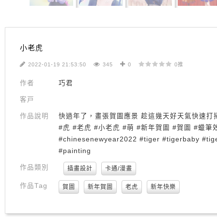
小老虎
2022-01-19 21:53:50
345
0
0推
作者
巧君
客戸
作品說明
快過年了，畫張賀圖應景 趁這幾天好天氣快速打掃一下 
#虎 #老虎 #小老虎 #萌 #新年賀圖 #賀圖 #蠟筆效果 
#chinesenewyear2022 #tiger #tigerbaby #tigery
#painting
作品類別
插畫設計
卡通/漫畫
作品Tag
賀圖
新年賀圖
老虎
新年快樂