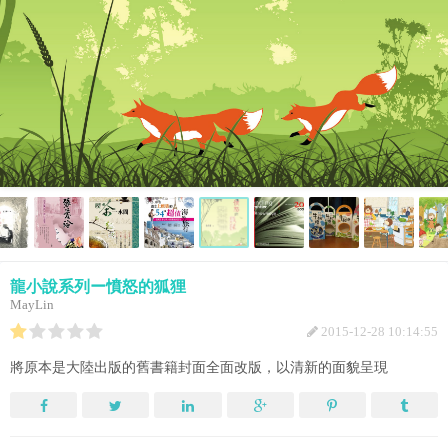
龍小說系列ー憤怒的狐狸
MayLin
2015-12-28 10:14:55
將原本是大陸出版的舊書籍封面全面改版，以清新的面貌呈現