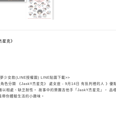
kY杰星克》
SA心夢少女款(LINE授權圖) LINE貼圖下載>>
/95427666 角色分類 《JaskY杰星克》 處女座 - 9月14日 有批判裡的人 》優
以相處、缺乏耐性。 故事中的樂團吉他手「JaskY杰星克」， 品
娃帶你體驗生活的小趣味。