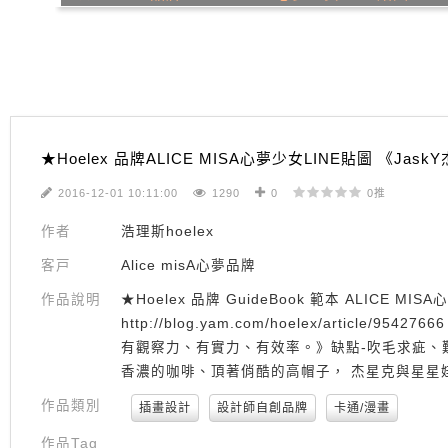
★Hoelex 品牌ALICE MISA心夢少女LINE貼圖 《Jas
2016-12-01 10:11:00
1290
0
0推
作者
浩理斯hoelex
客戸
Alice misA心夢品牌
作品說明
★Hoelex 品牌 GuideBook 範本 ALICE MI
http://blog.yam.com/hoelex/article
有觀察力、有實力、有效率。》缺點-吹毛求疵、難
香濃的咖啡、頂著俏酷的高帽子， 杰星克與星星
作品類別
插畫設計
設計師自創品牌
卡通/漫畫
作品Tag