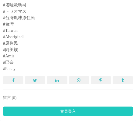
#塔哇歐瑪司
#トワオマス
#台灣風味原住民
#台灣
#Taiwan
#Aboriginal
#原住民
#阿美族
#Amis
#巴奈
#Panay
留言 (0)
會員登入