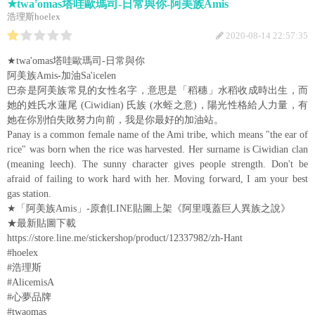
★twa'omas塔哇歐瑪司-日常與你-阿美族Amis
浩理斯hoelex
2020-08-14 22:57:35
★twa'omas塔哇歐瑪司-日常與你
阿美族Amis-加油Sa'icelen
巴奈是阿美族常見的女性名字，意思是「稻穗」水稻收成時出生，而
她的姓氏水蓮尾 (Ciwidian) 氏族 (水蛭之意)，陽光性格給人力量，有
她在你別怕失敗努力向前，我是你最好的加油站。
Panay is a common female name of the Ami tribe, which means "the ear of
rice" was born when the rice was harvested. Her surname is Ciwidian clan
(meaning leech). The sunny character gives people strength. Don't be
afraid of failing to work hard with her. Moving forward, I am your best
gas station.
★「阿美族Amis」-原創LINE貼圖上架《阿里嘎蓋巨人異族之說》
★最新貼圖下載
https://store.line.me/stickershop/product/12337982/zh-Hant
#hoelex
#浩理斯
#AlicemisA
#心夢品牌
#twaomas