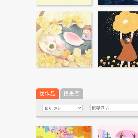
找作品
找畫廊