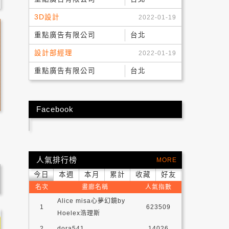
3D設計
2022-01-19
重點廣告有限公司
台北
設計部經理
2022-01-19
重點廣告有限公司
台北
Facebook
人氣排行榜
MORE
今日
本週
本月
累計
收藏
好友
名次
畫廊名稱
人氣指數
Alice misa心夢幻鏡by
1
623509
Hoelex浩理斯
2
dora541
14026