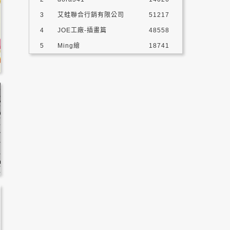
3
艾蛙聯合行銷有限公司
51217
4
JOE工廠-插畫篇
48558
5
Ming繪
18741