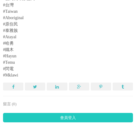
#台灣
#Taiwan
#Aboriginal
#原住民
#泰雅族
#Atayal
#哈勇
#鐵木
#Hayun
#Temu
#閃電
#Mklawi
留言 (0)
會員登入