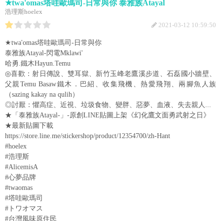
★twa'omas塔哇歐瑪司-日常與你 泰雅族Atayal
浩理斯hoelex
2021-03-12 10:59:50
★twa'omas塔哇歐瑪司-日常與你
泰雅族Atayal-閃電Mklawi'
哈勇.鐵木Hayun.Temu
◎喜歡：射日傳說、雙耳獄、新竹玉峰老鷹溪步道、石磊國小牆壁、
父親Temu Basaw鐵木．巴紹、收集飛機、熱愛飛翔、兩腳魚人族
（sazing kakay na qulih）
◎討厭：懼高症、近視、垃圾食物、變胖、惡夢、血液、失去親人...
★「泰雅族Atayal-」-原創LINE貼圖上架《幻化鷹文面勇武射之日》
★最新貼圖下載
https://store.line.me/stickershop/product/12354700/zh-Hant
#hoelex
#浩理斯
#AlicemisA
#心夢品牌
#twaomas
#塔哇歐瑪司
#トワオマス
#台灣風味原住民