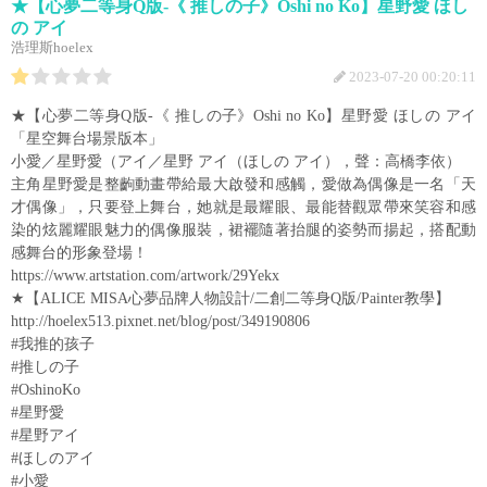
★【心夢二等身Q版-《 推しの子》Oshi no Ko】星野愛 ほし
の アイ
浩理斯hoelex
2023-07-20 00:20:11
★【心夢二等身Q版-《 推しの子》Oshi no Ko】星野愛 ほしの アイ
「星空舞台場景版本」
小愛／星野愛（アイ／星野 アイ（ほしの アイ），聲：高橋李依）
主角星野愛是整齣動畫帶給最大啟發和感觸，愛做為偶像是一名「天
才偶像」，只要登上舞台，她就是最耀眼、最能替觀眾帶來笑容和感
染的炫麗耀眼魅力的偶像服裝，裙襬隨著抬腿的姿勢而揚起，搭配動
感舞台的形象登場！
https://www.artstation.com/artwork/29Yekx
★【ALICE MISA心夢品牌人物設計/二創二等身Q版/Painter教學】
http://hoelex513.pixnet.net/blog/post/349190806
#我推的孩子
#推しの子
#OshinoKo
#星野愛
#星野アイ
#ほしのアイ
#小愛