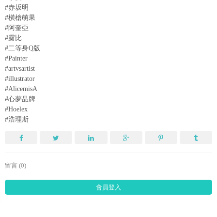
#赤坂明
#橫槍萌果
#阿奎亞
#露比
#二等身Q版
#Painter
#artvsartist
#illustrator
#AlicemisA
#心夢品牌
#Hoelex
#浩理斯
留言 (0)
會員登入