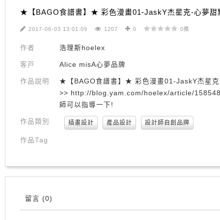
★【BAGO食譜書】★ 彩色漫畫01-JaskY杰星克-心夢甜
2017-06-03 13:01:09
1207
0
0推
作者
浩理斯hoelex
客戸
Alice misA心夢品牌
作品說明
★【BAGO食譜書】★ 彩色漫畫01-JaskY杰星克-
>> http://blog.yam.com/hoelex/arti
師可以指導一下!
作品類別
插畫設計
產品設計
設計師自創品牌
作品Tag
留言
(0)