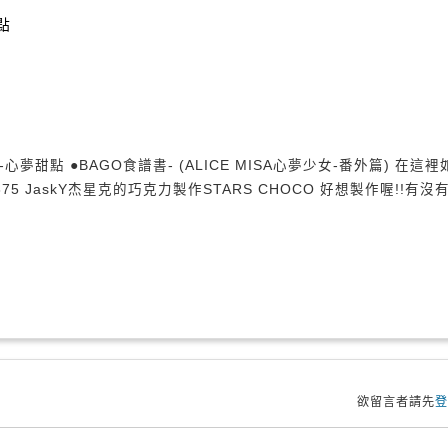
點
心夢甜點 ●BAGO食譜書- (ALICE MISA心夢少女-番外篇) 在這裡
cle/15854875 JaskY杰星克的巧克力製作STARS CHOCO 好想製作喔!!有沒
欲留言者請先
登