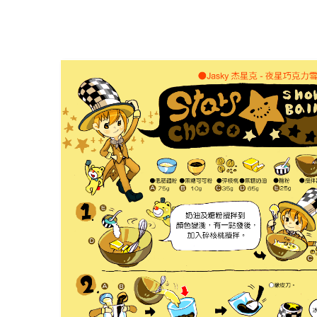
Alice misa心夢幻鏡by Hoelex浩理斯