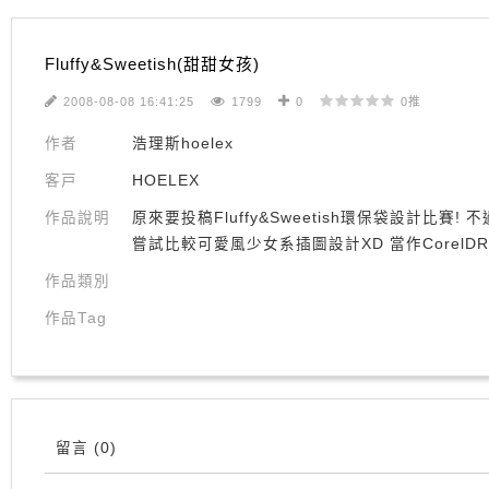
Fluffy&Sweetish(甜甜女孩)
2008-08-08 16:41:25
1799
0
0推
作者
浩理斯hoelex
客戸
HOELEX
作品說明
原來要投稿Fluffy&Sweetish環保袋設計比賽
嘗試比較可愛風少女系插圖設計XD 當作CorelD
作品類別
作品Tag
留言
(0)