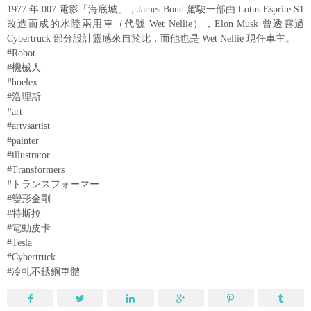
1977 年 007 電影「海底城」，James Bond 駕駛一部由 Lotus Esprite S1
改造而成的水陸兩用車（代號 Wet Nellie），Elon Musk 曾透露過
Cybertruck 部分設計靈感來自於此，而他也是 Wet Nellie 現任車主。
#Robot
#機械人
#hoelex
#浩理斯
#art
#artvsartist
#painter
#illustrator
#Transformers
#トランスフォーマー
#變形金剛
#特斯拉
#電動皮卡
#Tesla
#Cybertruck
#冷軋不銹鋼車體