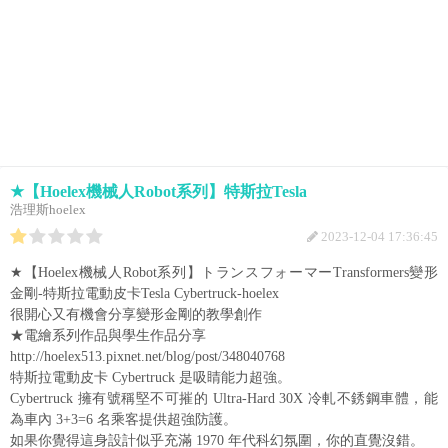
★【Hoelex機械人Robot系列】特斯拉Tesla
浩理斯hoelex
2023-12-04 17:36:45
★【Hoelex機械人Robot系列】トランスフォーマーTransformers變形
金剛-特斯拉電動皮卡Tesla Cybertruck-hoelex
很開心又有機會分享變形金剛的教學創作
★電繪系列作品與學生作品分享
http://hoelex513.pixnet.net/blog/post/348040768
特斯拉電動皮卡 Cybertruck 是吸睛能力超強。
Cybertruck 擁有號稱堅不可摧的 Ultra-Hard 30X 冷軋不銹鋼車體，能
為車內 3+3=6 名乘客提供超強防護。
如果你覺得這身設計似乎充滿 1970 年代科幻氛圍，你的直覺沒錯。