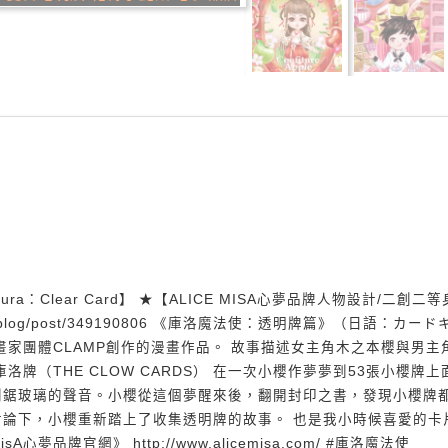
ura：Clear Card】 ★【ALICE MISA心夢品牌人物設計/二創二等
net.net/blog/post/349190806 《庫洛魔法使：透明牌篇》（日語：カー
畫家團體CLAMP創作的漫畫作品。 故事描述女主角木之本櫻與男主
牌（THE CLOW CARDS） 在一次小櫻作夢夢到53張小櫻牌上
到鋸玻璃的聲音。小櫻從這個夢醒來後，翻開封印之書，發現小櫻牌
論下，小櫻重新踏上了收集透明牌的故事。 也是我小時候喜愛的卡
夢品牌官網》 http://www.alicemisa.com/ #庫洛魔法使