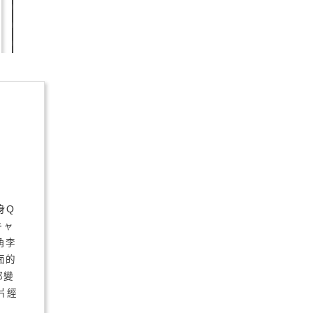
身Q
ドキャ
角李
面的
都變
片經