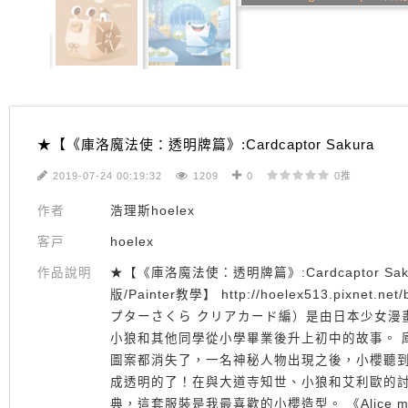
★【《庫洛魔法使：透明牌篇》:Cardcaptor Sakura
2019-07-24 00:19:32
1209
0
0推
作者
浩理斯hoelex
客戸
hoelex
作品說明
★【《庫洛魔法使：透明牌篇》:Cardcaptor Sak
版/Painter教學】 http://hoelex513.pix
プターさくら クリアカード編）是由日本少女漫
小狼和其他同學從小學畢業後升上初中的故事。 庫洛
圖案都消失了，一名神秘人物出現之後，小櫻聽
成透明的了！在與大道寺知世、小狼和艾利歐的討
典，這套服裝是我最喜歡的小櫻造型。 《Alice misA心