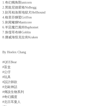
1.奇幻獨角獸unicorn
2.黑龍尼德霍格Nidhogg
3.刻耳柏洛斯地獄犬Hellhound
4.格里芬獅鷲Griffon
5.刺尾蠍獅Manticore
6.羊惡魔巴風特Baphomet
7.侏儒哥布林Goblin
8.挪威海怪克拉肯Kraken
By Hoelex Chang
#QEEBear
#盲盒
#公仔
#玩具
#設計師款
#北歐神話
#傳說生物系列
#奇幻國度
#北日耳曼人