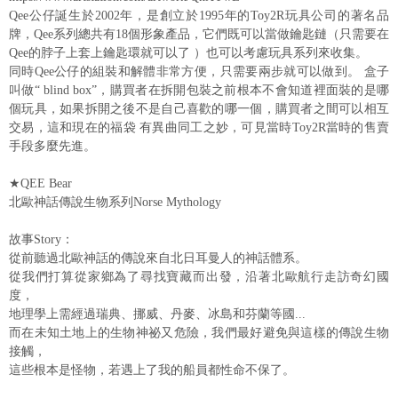
Qee公仔誕生於2002年，是創立於1995年的Toy2R玩具公司的著名品
牌，Qee系列總共有18個形象產品，它們既可以當做鑰匙鏈（只需要在
Qee的脖子上套上鑰匙環就可以了 ）也可以考慮玩具系列來收集。
同時Qee公仔的組裝和解體非常方便，只需要兩步就可以做到。 盒子
叫做“ blind box”，購買者在拆開包裝之前根本不會知道裡面裝的是哪
個玩具，如果拆開之後不是自己喜歡的哪一個，購買者之間可以相互
交易，這和現在的福袋 有異曲同工之妙，可見當時Toy2R當時的售賣
手段多麼先進。
★QEE Bear
北歐神話傳說生物系列Norse Mythology
故事Story：
從前聽過北歐神話的傳說來自北日耳曼人的神話體系。
從我們打算從家鄉為了尋找寶藏而出發，沿著北歐航行走訪奇幻國
度，
地理學上需經過瑞典、挪威、丹麥、冰島和芬蘭等國...
而在未知土地上的生物神祕又危險，我們最好避免與這樣的傳說生物
接觸，
這些根本是怪物，若遇上了我的船員都性命不保了。