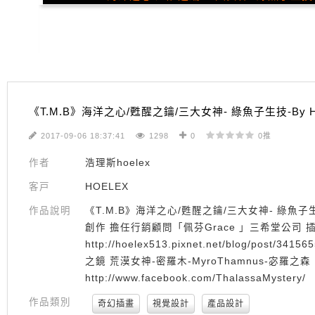
《T.M.B》海洋之心/甦醒之鑰/三大女神- 綠魚子生技-By Ho
2017-09-06 18:37:41
1298
0
0推
作者
浩理斯hoelex
客戸
HOELEX
作品說明
《T.M.B》海洋之心/甦醒之鑰/三大女神- 綠魚子
創作 擔任行銷顧問「佩芬Grace 」三希堂公司 插
http://hoelex513.pixnet.net/blog/po
之鏡 荒漠女神-密羅木-MyroThamnus-宓羅之
http://www.facebook.com/ThalassaMystery/
作品類別
奇幻插畫
視覺設計
產品設計