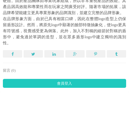
硬體。由於產品團隊由專業玩家組成，所以非常重視產品的效能。其
產品因高效能和專業性而在玩家之間廣受好評。隨著市場的拓展，該
品牌希望能建立更具專業形象的品牌識別，並建立完整的品牌形象。
在品牌形象方面，由於已具有相當口碑，因此在整體logo造型上仍保
留盾形設計。然而，將原先logo中顯著的臉部特徵抽象化，使logo更具
有符號感，視覺感受更為俐落。此外，加入不對稱的細節於對稱的盾
形中，避免過於單調的造型，並在眾多盾形logo中建立獨特的識別
性。
留言 (0)
會員登入