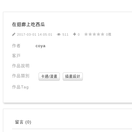
在迴廊上吃西瓜
2017-03-01 14:05:01
511
0
0推
作者
coya
客戸
作品說明
作品類別
卡通/漫畫
插畫設計
作品Tag
留言
(0)