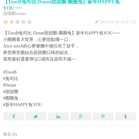
【ToosB兔司比-Donut甜甜圈-圈圈兔】新年HAPPY兔
YOU~~~
浩理斯hoelex
2023-01-26 15:07:22
【ToosB兔司比-Donut甜甜圈-圈圈兔】新年HAPPY兔YOU~~~
小圈圈看大世界，心夢甜點嚐一口。
Alice misA的心夢樂團中擔任布丁鼓手，
夢想將音樂結合甜甜圈口味的組合，
當然最好還要彈Q口感而且甜而不膩~~
#ToosB
#兔司比
#Donut
#甜甜圈
#圈圈兔
#新年HAPPY兔YOU
留言 (0)