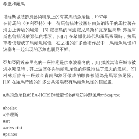
希臘和羅馬
堪薩斯城裝飾風藝術噴泉上的有翼馬頭魚尾怪，1937年
在荷馬的《伊利亞特》中，荷馬曾描述波塞冬由黃銅蹄子的馬拉著在
海面上奔馳的場景，[5] 羅德島的阿波羅尼烏斯和瓦萊里烏斯·弗拉庫
斯也曾描過繪類似的場景。[6][7] 在希臘化時代和羅馬帝國時，拉馬
車者便變成了馬頭魚尾怪，在之後的許多藝術作品中，馬頭魚尾怪和
波塞冬一起出現的形象也屢見不鮮。
亞加亞附近赫里克的一座神廟是供奉波塞冬的，[8] 據說當這座城市被
洪水淹沒時，其上波塞冬與馬頭魚尾怪的銅像拖住了漁夫的漁網。[9]
科林斯曾有一座鍍金青銅和象牙做成的雕像被認為是馬頭魚尾怪。
[10] 在羅馬帝國的許多公共浴場都有馬頭魚尾怪的鑲嵌畫。
#馬頭魚尾怪#SEA-HORSE#魔龍怪物#奇幻神獸風#ἱππόκαμπος
#hoelex
#浩理斯
#art
#artvsartist
#painter