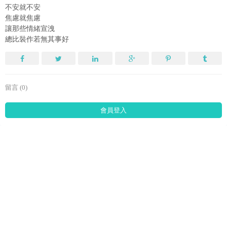
不安就不安
焦慮就焦慮
讓那些情緒宣洩
總比裝作若無其事好
留言 (0)
會員登入