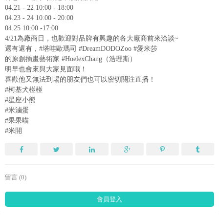
04.21 - 22 10:00 - 18:00
04.23 - 24 10:00 - 20:00
04.25 10:00 -17:00
4/21為廠商日，也歡迎對品牌有興趣的各大廠商前來洽談~
還有還有，#塔哇歐瑪司 #DreamDODOZoo #愛米莎
的原創插畫藝術家 #HoelexChang（浩理斯）
明早也會來與大家見面哦！
喜歡他又無法到場的朋友們也可以密切關注直播！
#柯基犬椪椪
#星座小熊
#米滷蛋
#果果喵
#米開
留言 (0)
會員登入