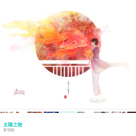
太陽之吻
李羽昕