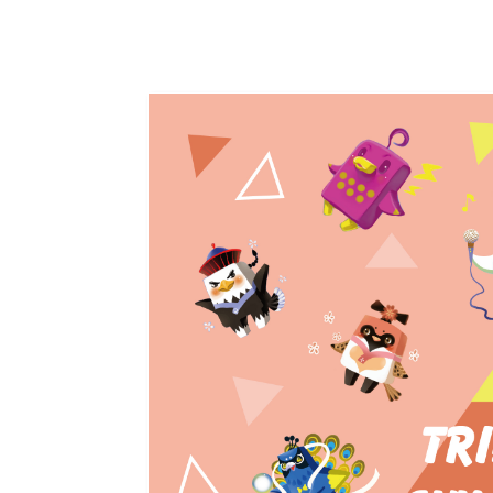
Alice misa心夢幻鏡by Hoelex浩理斯