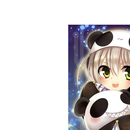
駱駝不要洗