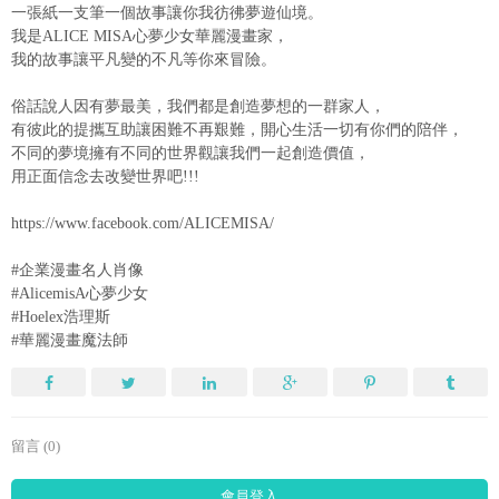
一張紙一支筆一個故事讓你我彷彿夢遊仙境。
我是ALICE MISA心夢少女華麗漫畫家，
我的故事讓平凡變的不凡等你來冒險。
俗話說人因有夢最美，我們都是創造夢想的一群家人，
有彼此的提攜互助讓困難不再艱難，開心生活一切有你們的陪伴，
不同的夢境擁有不同的世界觀讓我們一起創造價值，
用正面信念去改變世界吧!!!
https://www.facebook.com/ALICEMISA/
#企業漫畫名人肖像
#AlicemisA心夢少女
#Hoelex浩理斯
#華麗漫畫魔法師
留言 (0)
會員登入