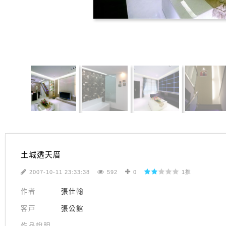
收藏作品
土城透天厝
2007-10-11 23:33:38
592
0
1推
作者
張仕翰
客戸
張公館
作品說明