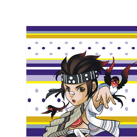
Alice misa心夢幻鏡by Hoelex浩理斯