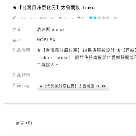
★【台灣風味原住民】太魯閣族 Truku
2012-06-25 06:48:35
6065
0
2推
作者
浩理斯hoelex
客戸
HOELEX
作品說明
★【台灣風味原住民】14民族服裝設計 ★【連結】http://
Truku、Taroko） 原居住於南投縣仁愛鄉
二萬餘人。
作品類別
作品Tag
★【台灣風味原住民】太魯閣族 Truku
留言
(0)