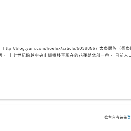
blog.yam.com/hoelex/article/50388567 太魯閣族（德魯
靜觀部落， 十七世紀跨越中央山脈遷移至現在的花蓮縣北部一帶， 目前人
欲留言者請先
登