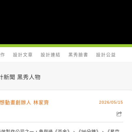
yShow.com - 台灣設計師入口網站，設計人與設計創意作品大本
工作
設計文章
設計連結
黑秀臉書
設計公益
設計新聞 黑秀人物
訪夢想動畫創辦人 林家齊
2026/05/15
效製作公司之一，參與過《茶金》、《96分鐘》、《星空