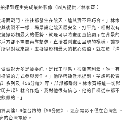
拍攝到逐步完成最終影像（圖片提供／林家齊 ）
大場面戰鬥，往往都發生在陰天，這其實不是巧合。」林家
線與後製不一樣，場景設定陰天最安全，打平光，相對沒有
虛擬攝影棚最大的優勢，就是可以將畫面直接顯示在背景的
客戶方都不需要再靠想像，直接看到畫面呈現的模樣，讓攝
「所以對我來說，虛擬攝影棚最大的核心價值，就在於『溝
去做電影大多是被委託，是代工型態，很難有利潤，唯一有
用投資的方式參與製作。」他略帶驕傲地提到，夢想所投資
》系列及《96分鐘》等，部部都賺錢。林家齊將這一切歸
黎明升起》就合作過，我對他很有信心，他的目標從來都不
蠻欽佩的。」
算高達1.6億台幣的《96分鐘》，這部電影不僅在台灣創下
最高的台灣電影。