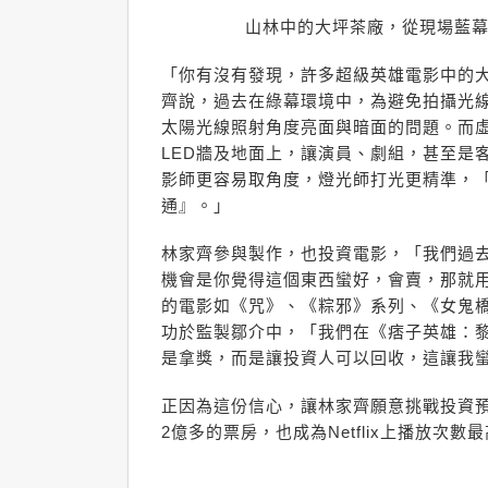
山林中的大坪茶廠，從現場藍幕
「你有沒有發現，許多超級英雄電影中的
齊說，過去在綠幕環境中，為避免拍攝光
太陽光線照射角度亮面與暗面的問題。而
LED牆及地面上，讓演員、劇組，甚至是
影師更容易取角度，燈光師打光更精準，
通』。」
林家齊參與製作，也投資電影，「我們過
機會是你覺得這個東西蠻好，會賣，那就
的電影如《咒》、《粽邪》系列、《女鬼橋
功於監製鄒介中，「我們在《痞子英雄：
是拿獎，而是讓投資人可以回收，這讓我
正因為這份信心，讓林家齊願意挑戰投資預
2億多的票房，也成為Netflix上播放次數