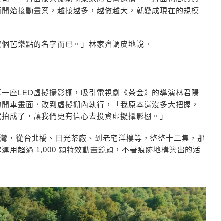
而開始接動畫案，越接越多，越做越大，就變成現在的規模
取個芭樂點的名字而已。」林家齊調皮地說。
一座LED虛擬攝影棚，吸引電視劇《茶金》的導演林君陽
的開車畫面，改到虛擬棚內執行，「我原本還沒多大把握，
就拍成了，讓我們更有信心去投資虛擬攝影棚。」
的台灣，從台北橋、日光茶廠、到老宅洋樓等，整整十二集，那
用超過 1,000 顆特效動畫鏡頭，不著痕跡地構築出的活