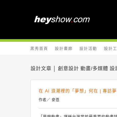
黑秀網 He
黑秀首頁
設計畫廊
設計活動
設計
設計文章 │ 創意設計 動畫/多媒體 
在 AI 浪潮裡的「夢想」何在 | 專
作者／ 麥恩
「夢想動畫」堪稱台灣當前最重要的動畫特