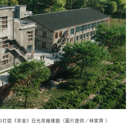
G打造《茶金》日光茶廠樣貌（圖片提供／林家齊 ）