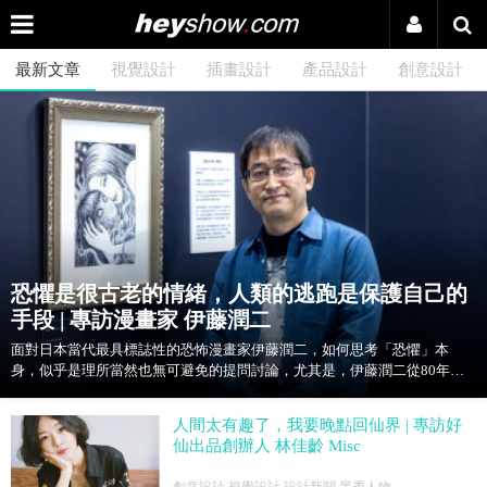
最新文章
視覺設計
插畫設計
產品設計
創意設計
恐懼是很古老的情緒，人類的逃跑是保護自己的
手段 | 專訪漫畫家 伊藤潤二
面對日本當代最具標誌性的恐怖漫畫家伊藤潤二，如何思考「恐懼」本
身，似乎是理所當然也無可避免的提問討論，尤其是，伊藤潤二從80年代
末期正式出道，至今40年左右的時間，在如此悠久且跨越……
人間太有趣了，我要晚點回仙界 | 專訪好
仙出品創辦人 林佳齡 Misc
創意設計 視覺設計 設計新聞 黑秀人物