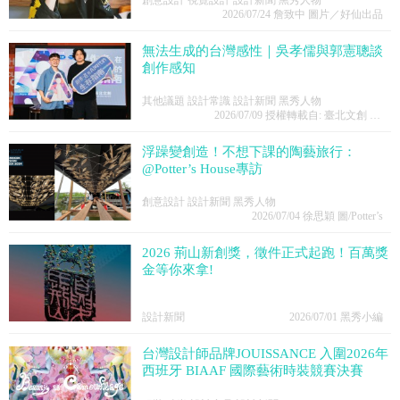
2026/07/24
詹致中 圖片／好仙出品
無法生成的台灣感性｜吳孝儒與郭憲聰談
創作感知
其他議題 設計常識 設計新聞 黑秀人物
2026/07/09
授權轉載自: 臺北文創 名家觀點
浮躁變創造！不想下課的陶藝旅行：
@Potter’s House專訪
創意設計 設計新聞 黑秀人物
2026/07/04
徐思穎 圖/Potter’s
2026 荊山新創獎，徵件正式起跑！百萬獎
金等你來拿!
設計新聞
2026/07/01
黑秀小編
台灣設計師品牌JOUISSANCE 入圍2026年
西班牙 BIAAF 國際藝術時裝競賽決賽