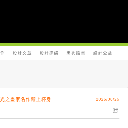
yShow.com - 台灣設計師入口網站，設計人與設計創意作品大本
工作
設計文章
設計連結
黑秀臉書
設計公益
寶」光之畫家名作躍上杯身
2025/08/25