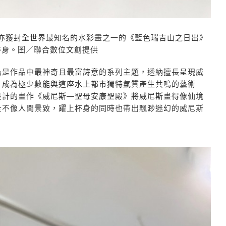
亦獲封全世界最知名的水彩畫之一的《藍色瑞吉山之日出》
杯身。圖／聯合數位文創提供
為是作品中最神奇且最富詩意的系列主題，透納擅長呈現威
，成為極少數能與這座水上都市獨特氣質產生共鳴的藝術
設計的畫作《威尼斯—聖母安康聖殿》將威尼斯畫得像仙境
全不像人間景致，躍上杯身的同時也帶出飄渺迷幻的威尼斯