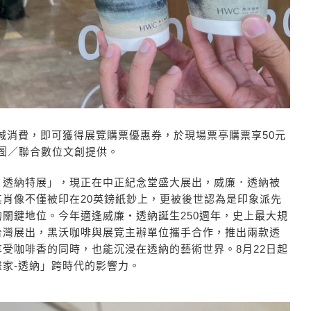
城消費，即可獲得展覽購票優惠券，於現場票亭購票享50元
圖／聯合數位文創提供。
．透納特展」，現正在中正紀念堂盛大展出，威廉．透納被
肖像不僅被印在20英鎊紙鈔上，更被後世認為是印象派先
關鍵地位。今年適逢威廉・透納誕生250週年，史上最大規
台灣展出，黑沃咖啡與展覽主辦單位攜手合作，推出兩款透
受咖啡香的同時，也能沉浸在透納的藝術世界。8月22日起
家-透納」跨時代的影響力。