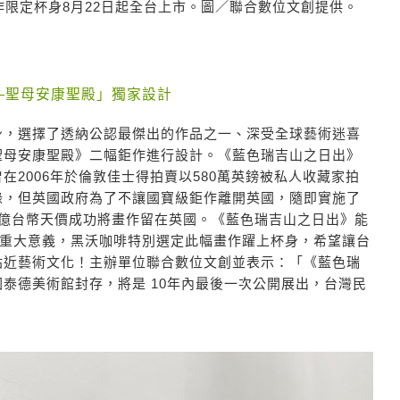
限定杯身8月22日起全台上市。圖／聯合數位文創提供。
—聖母安康聖殿」獨家設計
身，選擇了透納公認最傑出的作品之一、深受全球藝術迷喜
聖母安康聖殿》二幅鉅作進行設計。《藍色瑞吉山之日出》
2006年於倫敦佳士得拍賣以580萬英鎊被私人收藏家拍
錄，但英國政府為了不讓國寶級鉅作離開英國，隨即實施了
2億台幣天價成功將畫作留在英國。《藍色瑞吉山之日出》能
有重大意義，黑沃咖啡特別選定此幅畫作躍上杯身，希望讓台
貼近藝術文化！主辦單位聯合數位文創並表示：「《藍色瑞
泰德美術館封存，將是 10年內最後一次公開展出，台灣民