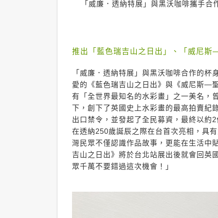
「威廉．透納特展」與黑沃咖啡攜手合作
推出「藍色瑞吉山之日出」、「威尼斯
「威廉．透納特展」與黑沃咖啡合作的杯
愛的《藍色瑞吉山之日出》與《威尼斯—
有「全世界最知名的水彩畫」之一美名，曾在
下，創下了英國史上水彩畫的最高拍賣紀
出口禁令，並發起了全民募資，最終以約
在透納250歲誕辰之際在台首次亮相，具
灣民眾不僅認識作品故事，更能在生活中
吉山之日出》將於台北站展出後就會回英國
眾千萬不要錯過這次機會！」