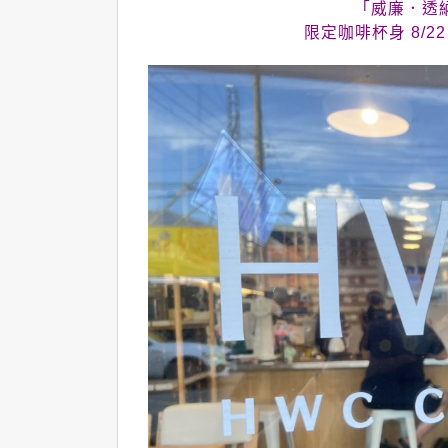
「威廉．透
限定咖啡杯身 8/