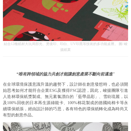
結合12種紙材大玩局部光、燙後印、印白、UV印黑等技術的多功能桌曆。 圖/ 峻
揚紙業
“唯有跨領域的協力共創才能讓創意產業不斷向前邁進"
在全球環境保護意識升溫的趨勢下，設計師在創意發想時，也必須開
始思考如何才能符合企業ESG及獲得FSC認證，因此，峻揚團隊引進
人造林環保紙漿製成、無元素氯漂白的「藍帶晶彩」、雪紡琉麗，以
及100%回收的日本再生源綠能卡、100%棉花製成的德國純棉卡等永
續環保紙張，經由設計師的巧思，各有特色的環保紙轉化成為時尚又
有型的創意作品。