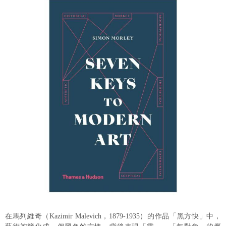
在馬列維奇（Kazimir Malevich，1879-1935）的作品「黑方快」中，