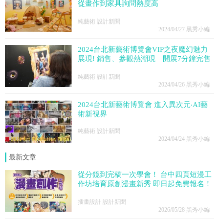
從畫作到家具詢問熱度高
純藝術 設計新聞
2024/04/27
黑秀小編
2024台北新藝術博覽會VIP之夜魔幻魅力
展現! 銷售、參觀熱潮現 開展7分鐘完售
純藝術 設計新聞
2024/04/26
黑秀小編
2024台北新藝術博覽會 進入異次元‧AI藝
術新視界
純藝術 設計新聞
2024/04/24
黑秀小編
最新文章
從分鏡到完稿一次學會！ 台中四頁短漫工
作坊培育原創漫畫新秀 即日起免費報名！
插畫設計 設計新聞
2026/05/28
黑秀小編