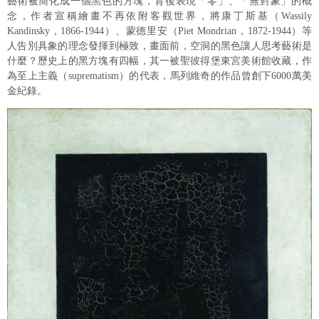
藝術被簡化成一個黑色的方塊，背後表現「零」、「無對象」的概
念，作者宣稱繪畫不再依附客觀世界，將康丁斯基（Wassily
Kandinsky，1866-1944）、蒙德里安（Piet Mondrian，1872-1944）等
人告別具象的理念發揮到極致，畫面前，空洞的黑色讓人思考藝術是
什麼？歷史上的黑方塊有四幅，其一被聖彼得堡東宮美術館收藏，作
為至上主義（suprematism）的代表，馬列維奇的作品曾創下6000萬美
金紀錄。