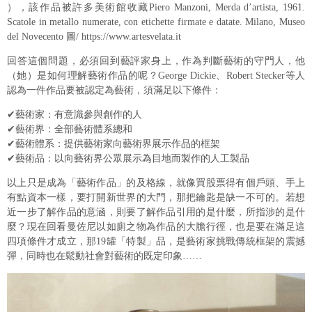
），該作品被許多美術館收藏Piero Manzoni, Merda d’artista, 1961.
Scatole in metallo numerate, con etichette firmate e datate. Milano, Museo
del Novecento 圖/ https://www.artesvelata.it
回答這個問題，必須回到藝評家身上，作為判斷藝術的守門人，他
（她）是如何理解藝術作品的呢？George Dickie、Robert Stecker等人
認為一件作品要被認定為藝術，須滿足以下條件：
✔藝術家：有意識參與創作的人
✔藝術界：全部藝術體系總和
✔藝術體系：提供藝術家向藝術界展示作品的框架
✔藝術品：以向藝術界公眾展示為目地而製作的人工製品
以上只是成為「藝術作品」的及格線，就像買股票得有個戶頭、手上
有點資本一樣，要打開新世界的大門，那把鑰匙是缺一不可的。若想
近一步了解作品的意涵，則要了解作品引用的是什麼，所指涉的是什
麼？現在回看曼佐尼以如廁之物為作品的大膽行徑，也是要在滿足這
四項條件才成立，那19罐「特製」品，是藝術家挑戰傳統框架的震撼
彈，同時也在鬆動社會對藝術的既定印象……