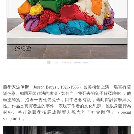
圖/ https://www.amazon.com
藝術家波伊斯（Joseph Beuys，1921-1986）曾美術館上演一場富有薩
滿色彩、如同巫師作法的表演 <如何向一隻死去的兔子解釋繪畫>：他
頭塗蜂蜜、抱著一隻死去兔子，口中念念有詞，藉此探討哲學與人
性。作品是真實發生的事件、表現了作者的文化思辨、他以身體行為
材料、將行為藝術拓展成影響人觀念的「社會雕塑」（Social
sculpture）。