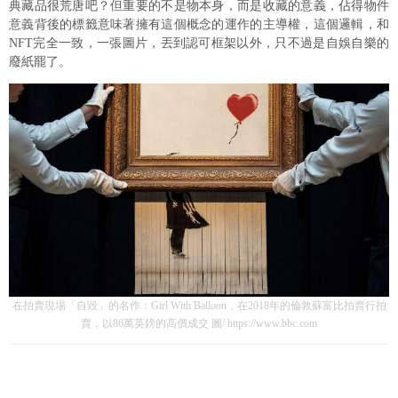
典藏品很荒唐吧？但重要的不是物本身，而是收藏的意義，佔得物件
意義背後的標籤意味著擁有這個概念的運作的主導權，這個邏輯，和
NFT完全一致，一張圖片，丟到認可框架以外，只不過是自娛自樂的
廢紙罷了。
在拍賣現場「自毀」的名作：Girl With Balloon，在2018年的倫敦蘇富比拍賣行拍
賣，以86萬英鎊的高價成交 圖/ https://www.bbc.com