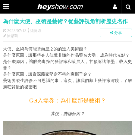
為什麼大便、巫術是藝術？從藝評視角剖析歷史名作
2023/07/13
純藝術
分享
徐思穎
大便、巫術為何能堂而皇之的的進入美術館？
是什麼原因，讓那些令人似懂非懂的作品聲名大噪，成為時代光點？
是什麼原因，讓眼光毒辣的藝評家和策展人，甘願訴諸筆墨，載入史
冊？
是什麼原因，讓資深藏家堅定不移的豪擲千金？
藝術界發生許多不可思議的事，這次，讓我們戴上藝評家濾鏡，了解
瘋狂背後的祕密吧……
Get入場券：為什麼那是藝術？
糞便，能稱藝術？