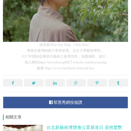
徐思穎 Hsu Szu Ying （Suly Hsu）
畢業於臺灣師範大學美術系、北京大學藝術學院，
2017年開始從事當代藝術之報導寫作，熱愛攝影、旅行。
個人網站https://nowshowup8825.wixsite.com/hsuszuying
臉書 https://www.facebook.com/suly.hsu
幫黑秀網按個讚
相關文章
台北新藝術博覽會公眾展首日 居然驚艷