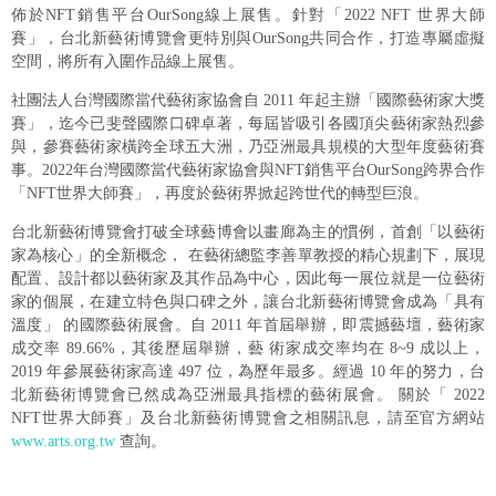
佈於NFT銷售平台OurSong線上展售。針對「2022 NFT 世界大師
賽」，台北新藝術博覽會更特別與OurSong共同合作，打造專屬虛擬
空間，將所有入圍作品線上展售。
社團法人台灣國際當代藝術家協會自 2011 年起主辦「國際藝術家大獎
賽」，迄今已斐聲國際口碑卓著，每屆皆吸引各國頂尖藝術家熱烈參
與，參賽藝術家橫跨全球五大洲，乃亞洲最具規模的大型年度藝術賽
事。2022年台灣國際當代藝術家協會與NFT銷售平台OurSong跨界合作
「NFT世界大師賽」，再度於藝術界掀起跨世代的轉型巨浪。
台北新藝術博覽會打破全球藝博會以畫廊為主的慣例，首創「以藝術
家為核心」的全新概念， 在藝術總監李善單教授的精心規劃下，展現
配置、設計都以藝術家及其作品為中心，因此每一展位就是一位藝術
家的個展，在建立特色與口碑之外，讓台北新藝術博覽會成為「具有
溫度」 的國際藝術展會。自 2011 年首屆舉辦，即震撼藝壇，藝術家
成交率 89.66%，其後歷屆舉辦，藝 術家成交率均在 8~9 成以上，
2019 年參展藝術家高達 497 位，為歷年最多。經過 10 年的努力，台
北新藝術博覽會已然成為亞洲最具指標的藝術展會。 關於「 2022
NFT世界大師賽」及台北新藝術博覽會之相關訊息，請至官方網站
www.arts.org.tw
查詢。