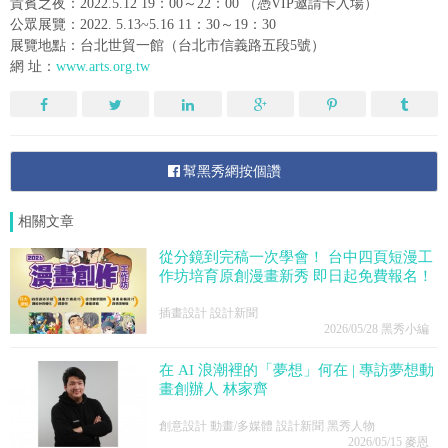
貴賓之夜：2022.5.12 19：00～22：00 （憑VIP邀請卡入場）
公眾展覽：2022. 5.13~5.16 11：30～19：30
展覽地點：台北世貿一館（台北市信義路五段5號）
網 址：
www.arts.org.tw
幫黑秀網按個讚
相關文章
從分鏡到完稿一次學會！ 台中四頁短漫工
作坊培育原創漫畫新秀 即日起免費報名！
插畫設計 設計新聞
2026/05/28
黑秀小編
在 AI 浪潮裡的「夢想」何在 | 專訪夢想動
畫創辦人 林家齊
創意設計 動畫/多媒體 設計新聞 黑秀人物
2026/05/15
麥恩