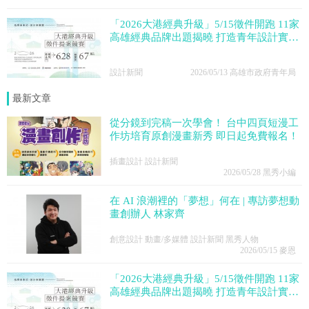
「2026大港經典升級」5/15徵件開跑 11家
高雄經典品牌出題揭曉 打造青年設計實戰
舞台
設計新聞
2026/05/13
高雄市政府青年局
最新文章
從分鏡到完稿一次學會！ 台中四頁短漫工
作坊培育原創漫畫新秀 即日起免費報名！
插畫設計 設計新聞
2026/05/28
黑秀小編
在 AI 浪潮裡的「夢想」何在 | 專訪夢想動
畫創辦人 林家齊
創意設計 動畫/多媒體 設計新聞 黑秀人物
2026/05/15
麥恩
「2026大港經典升級」5/15徵件開跑 11家
高雄經典品牌出題揭曉 打造青年設計實戰
舞台