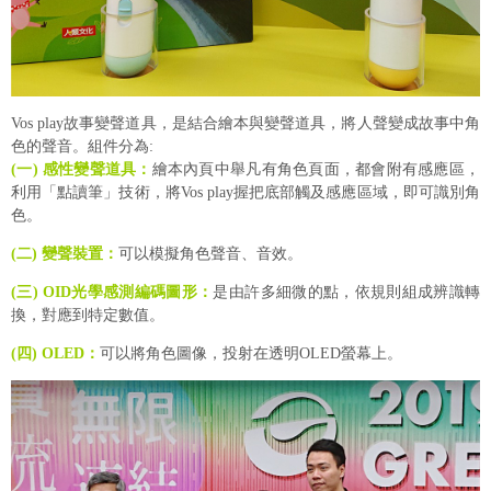
Vos play故事變聲道具，是結合繪本與變聲道具，將人聲變成故事中角
色的聲音。組件分為:
(一) 感性變聲道具：
繪本內頁中舉凡有角色頁面，都會附有感應區，
利用「點讀筆」技術，將Vos play握把底部觸及感應區域，即可識別角
色。
(二) 變聲裝置：
可以模擬角色聲音、音效。
(三) OID光學感測編碼圖形：
是由許多細微的點，依規則組成辨識轉
換，對應到特定數值。
(四) OLED：
可以將角色圖像，投射在透明OLED螢幕上。