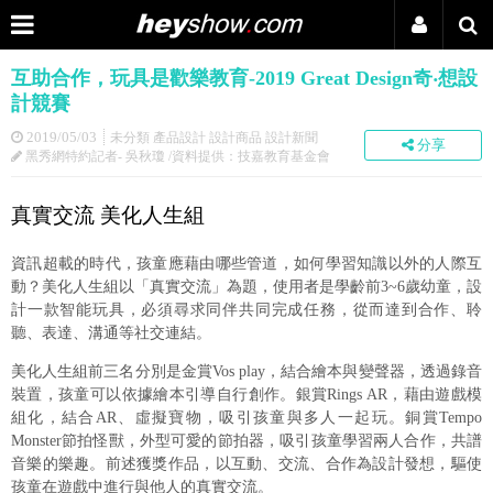
互助合作，玩具是歡樂教育-2019 Great Design奇‧想設
計競賽
2019/05/03
未分類 產品設計 設計商品 設計新聞
分享
黑秀網特約記者- 吳秋瓊 /資料提供：技嘉教育基金會
真實交流 美化人生組
資訊超載的時代，孩童應藉由哪些管道，如何學習知識以外的人際互
動？美化人生組以「真實交流」為題，使用者是學齡前3~6歲幼童，設
計一款智能玩具，必須尋求同伴共同完成任務，從而達到合作、聆
聽、表達、溝通等社交連結。
美化人生組前三名分別是金賞Vos play，結合繪本與變聲器，透過錄音
裝置，孩童可以依據繪本引導自行創作。銀賞Rings AR，藉由遊戲模
組化，結合AR、虛擬寶物，吸引孩童與多人一起玩。銅賞Tempo
Monster節拍怪獸，外型可愛的節拍器，吸引孩童學習兩人合作，共譜
音樂的樂趣。前述獲獎作品，以互動、交流、合作為設計發想，驅使
孩童在遊戲中進行與他人的真實交流。