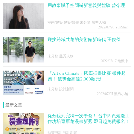
用故事賦予空間嶄新意義與體驗 曾令理
室內/建築 建築/景觀 未分類 黑秀人物
2022/07/28
YuhShan
迎接跨域共創的美術館新時代 王俊傑
未分類 黑秀人物
2022/07/17
詹致中
「Art on Climate」國際插畫比賽 徵件起
跑！ 總獎金高達2,000歐元!
未分類 設計新聞
2022/07/05
黑秀小編
最新文章
從分鏡到完稿一次學會！ 台中四頁短漫工
作坊培育原創漫畫新秀 即日起免費報名！
插畫設計 設計新聞