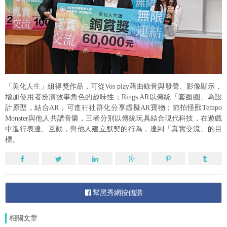
「美化人生」組得獎作品，可從Vos play藉由錄音與發聲、影像顯示，
增加使用者扮演故事角色的趣味性；Rings AR以傳統「套圈圈」為設
計原型，結合AR，可進行社群化分享虛擬AR寶物；節拍怪獸Tempo
Monster與他人共譜音樂，三者分別以傳統玩具結合現代科技，在遊戲
中進行表達、互動，與他人建立默契的行為，達到「真實交流」的目
標。
幫黑秀網按個讚
相關文章