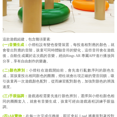
這款遊戲組建，包含幾項要素:
(一)音樂生成：
小燈柱設有變色發聲裝置，每投進相對應的顏色，就
會發出對應的音階，孩童可同時體驗音符的變化，這些音符會在遊戲
後，自動生成屬於這次戲的音樂，經由Rings AR 專屬APP進行播放與
分享，享有自由創作的樂趣。
(二)顏色辨別：
小燈柱在遊戲開始前，會先進行亂數序列的顏色生
成，當孩童投出相同顏色的圈圈，燈柱就會出現正確的聲音回饋，吸
引孩童再一次遊戲顏色配對，從而練習配對顏色，加強對顏色的辨識
速度。
(三)手眼協調：
遊戲過程需要先進行顏色辨別，選擇與小燈柱顏色相
同的圈圈套入，就會有音樂生成，孩童可經由遊戲過程訓練手眼協
調。
(四)AR寶物：
在每一次完成任務後，即可拿起 I pad 將畫面對著投對