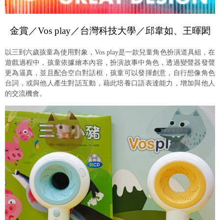
金賞／Vos play／台灣科技大學／邱韋如、王暉閎
以三到六歲孩童為使用對象，Vos play是一款兒童角色扮演道具組，在
遊戲過程中，孩童依據繪本內容，扮演故事中角色，透過變聲器發聲
更為逼真，並且配合空白對話框，孩童可以發揮創意，自行想像角色
台詞，或與他人產生對話互動，藉此培養口語表達能力，增加與他人
的交流機會。