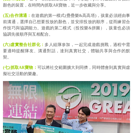
顏色的裝置，在時間內抓取AR寶物，近一步收藏與分享。
(五)合作溝通：
在遊戲的第一模式(疊疊樂&高高塔)，孩童必須經由事
前溝通，選擇自己想要投放的顏色，並安排投放的順序，從而練習合
作技巧與協調能力。遊戲的第二模式（投投樂&拼圖），孩童也必須
協調先後順序與互相配合。
(六)虛實整合社群化：
多人組隊參加，一起完成遊戲挑戰，過程中需
要適時提醒隊友、溝通對話，達到真實社交，體驗共享與合作的默
契。
(七)抓取AR寶物：
可以將社交範圍擴大到同儕，同時體會到真實與虛
擬社交活動的樂趣。