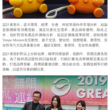
設計者表示，從大環境、經濟、社會、科技等面向作市場分析，結論
是順應家長消費意願，滿足兒童社交需求，產品就有優勢。除此之
外，也針對現有產品作價格分析，並設定價格競爭區間，節拍怪獸
Tempo Monster在互動性、親子交流、變化性、肢體發展、教育性、安
全性等六大玩具要素分析，趨於互動性、教育性、安全性為優勢。
設計者並針對以上分析結果，瞄準目標族群，規劃中、長期活廣告投
放。為了維持高話題性與討論熱度，行銷計畫包含舉辦限定產品活
動，打造品牌形象，因應節慶做活動，推出組合包，加購促銷等行銷
策略，以提升兒童的關注度。